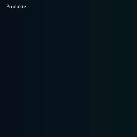
Produkte
Hochleistungs-
Leichte Regale
Mittleres Racking
Palettenregal
Mezzanine Racking
Racking unterstützt ...
Radio Shuttle Racking