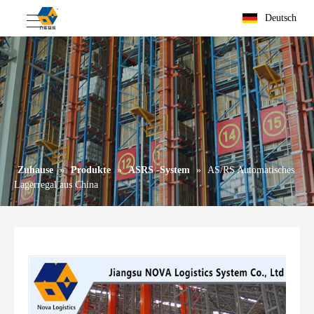
Deutsch
Zuhause
»
Produkte
»
ASRS -System
»
AS/RS Automatisches
Lagerregal aus China