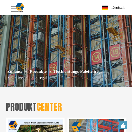
Deutsch
Zuhause
»
Produkte
»
Hochleistungs-Palettenregal
»
Selektives Palettenregal
PRODUKT
CENTER