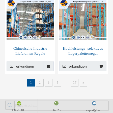
Chinesische Industrie
Hochleistungs -selektives
Lieferanten Regale
Lagerpalettenregal
Palettengebiet Regale
erkundigen
erkundigen
1
2
3
4
...
17
»
+ 86-1381...
+ 86-025-...
export@no...