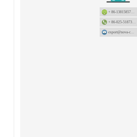
+ 86-13815857905: +86-13815857905
+ 86-025-51873962
export@nova-china.com