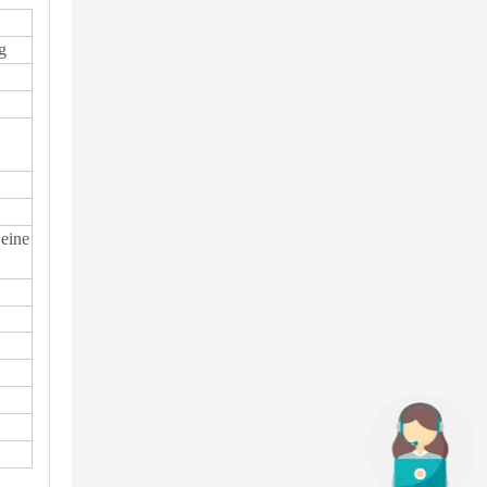
g
 eine