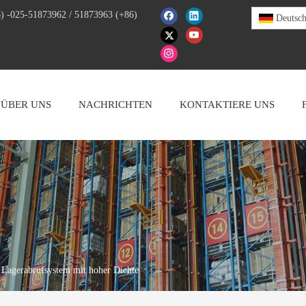
) -025-51873962 / 51873963 (+86)
Deutsc
ÜBER UNS
NACHRICHTEN
KONTAKTIERE UNS
 Lagerabrufsystem mit hoher Dichte