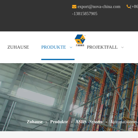

export@nova-china.com

(+86
-13815857905
ZUHAUSE
PRODUKTE
PROJEKTFALL
Zuhause
»
Produkte
»
ASRS -System
»
Automatisiertes