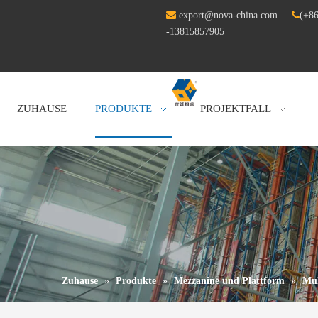

export@nova-china.com

(+86
-13815857905
ZUHAUSE
PRODUKTE
PROJEKTFALL
Zuhause
»
Produkte
»
Mezzanine und Plattform
»
Mul