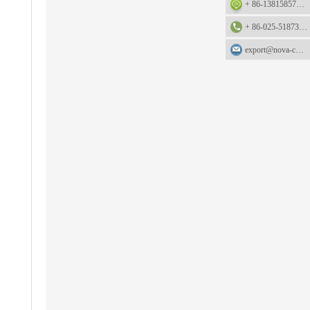
+ 86-13815857905: +86-13815857905
+ 86-025-51873962
export@nova-china.com