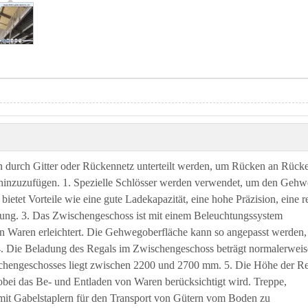
n durch Gitter oder Rückennetz unterteilt werden, um Rücken an Rück
m hinzuzufügen. 1. Spezielle Schlösser werden verwendet, um den Geh
ietet Vorteile wie eine gute Ladekapazität, eine hohe Präzision, eine r
gung. 3. Das Zwischengeschoss ist mit einem Beleuchtungssystem
on Waren erleichtert. Die Gehwegoberfläche kann so angepasst werden,
t. 4. Die Beladung des Regals im Zwischengeschoss beträgt normalerweis
schengeschosses liegt zwischen 2200 und 2700 mm. 5. Die Höhe der R
ei das Be- und Entladen von Waren berücksichtigt wird. Treppe,
 mit Gabelstaplern für den Transport von Gütern vom Boden zu