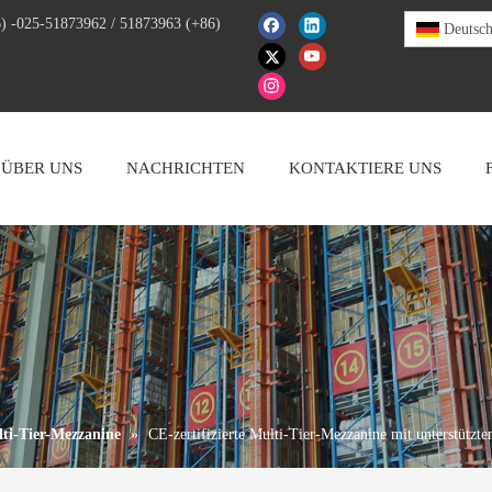
) -025-51873962 / 51873963 (+86)
Deutsc
ÜBER UNS
NACHRICHTEN
KONTAKTIERE UNS
ti-Tier-Mezzanine
»
CE-zertifizierte Multi-Tier-Mezzanine mit unterstützt