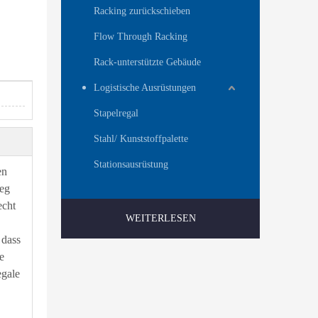
Racking zurückschieben
Flow Through Racking
Rack-unterstützte Gebäude
Logistische Ausrüstungen
Stapelregal
Stahl/ Kunststoffpalette
Stationsausrüstung
en
weg
echt
WEITERLESEN
 dass
e
egale