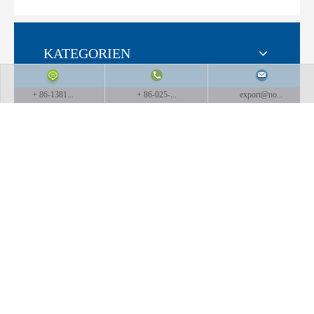
KATEGORIEN
+ 86-1381...
+ 86-025-...
export@no...
WEITERLESEN
Rufen Sie uns an:
+ 86-025-51873962
+ 86-13815857905
8 #Boqiao Straße
,
Binjiang Entwicklungszone
,