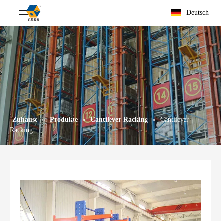
Deutsch
Zuhause
»
Produkte
»
Cantilever Racking
»
Cantilever
Racking