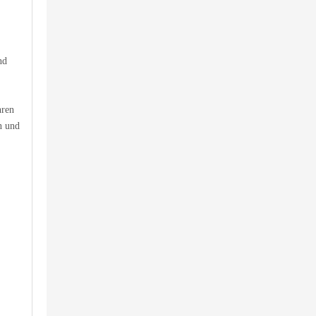
nd
hren
n und