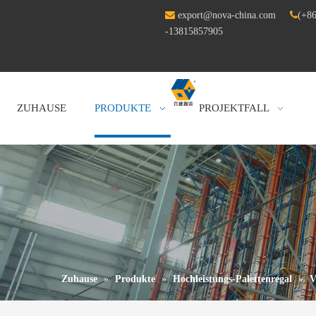

export@nova-china.com

(+86
-13815857905
ZUHAUSE
PRODUKTE
PROJEKTFALL
Zuhause
»
Produkte
»
Hochleistungs-Palettenregal
»
V