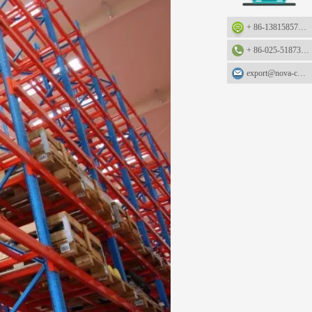
+ 86-13815857905: +86-13815857905
+ 86-025-51873962
export@nova-china.com