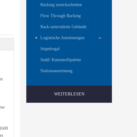
Racking zurückschieben
Flow Through Racking
Rack-unterstützte Gebäude
Logistische Ausrüstungen
Stapelregal
Stahl/ Kunststoffpalette
Stationsausrüstung
en
WEITERLESEN
ume
 1600
es