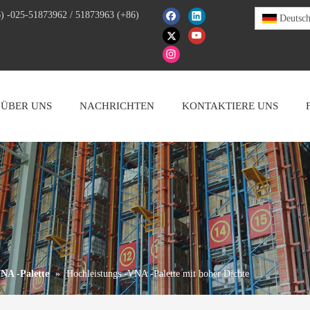
) -025-51873962 / 51873963 (+86)
Deutsc
ÜBER UNS
NACHRICHTEN
KONTAKTIERE UNS
NA -Palette
»
Hochleistungs -VNA -Palette mit hoher Dichte