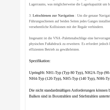
Lagerraums, was möglicherweise die Lagerkapazität um b
3.
Leitschienen zur Navigation
: Um die genaue Navigat
Führungsschienen auf beiden Seiten jedes Ganges installier
versehentliche Kollisionen mit der Regale verhindern.
Insgesamt ist die VNA -Palettenabschläge eine hervorrag
physischen Fußabdruck zu erweitern. Es erfordert jedoch I
effizienten Betrieb zu gewährleisten.
Spezifikation:
UpringHt: NH1-Typ (Typ 80 Typ), NH2A-Typ (90
NH4-Typ (120-Typ), NH5-Typ (140 Typ), NH6-Ty
Die nicht standardmäßigen Anforderungen können ba
Balken sind in Boxstrahlen und Stiefstrahlen untertei