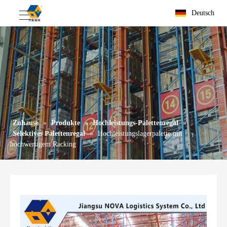
Deutsch
Zuhause
»
Produkte
»
Hochleistungs-Palettenregal
»
Selektives Palettenregal
»
Hochleistungslagerpalette mit
hochwertigem Racking