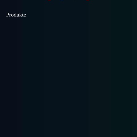
Produkte
Hochleistungs-
Leichte Regale
Mittleres Racking
Palettenregal
Mezzanine Racking
Racking unterstützt ...
Radio Shuttle Racking