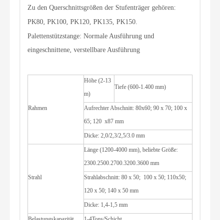
Zu den Querschnittsgrößen der Stufenträger gehören:
PK80, PK100, PK120, PK135, PK150.
Palettenstützstange: Normale Ausführung und
eingeschnittene, verstellbare Ausführung
Höhe (2-13
Tiefe (600-1.400 mm)
m)
Rahmen
Aufrechter Abschnitt: 80x60; 90 x 70; 100 x
65; 120 x87 mm
Dicke: 2,0/2,3/2,5/3.0 mm
Länge (1200-4000 mm), beliebte Größe:
2300.2500.2700.3200.3600 mm
Strahl
Strahlabschnitt: 80 x 50; 100 x 50; 110x50;
120 x 50; 140 x 50 mm
Dicke: 1,4-1,5 mm
Belastungskapazität
1-4Tons/Schicht