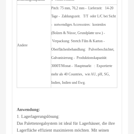
Pitch: 75 mm, 76,2 mm - Lieferzeit: 14-20
Tage - Zahlungszeit. T/T oder L/C bei Sicht
- notwendiges Accessoires: kostenlos
(Bolzen & Nüsse, Grundplatte usw.) -
Verpackung: Stretch Film & Karton -
Andere
Oberflächenbehandlung: Pulverbeschichtet,
Galvanisierung - Produktionskapazität:
3000T/Monat - Hauptmarkt : Exportierte
mehr als 40 Countries, wie AU, pH, SG,
Indien, Indien und Ewg.
Anwendung:
1. Lagerlagerungslösung:
Das Palettenregalsystem ist ideal für Lagerhäuser, die ihre
Lagerfläche effizient maximieren möchten. Mit seinen