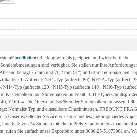
system
Einzelheiten:
Racking wird als geeignete und wirtschaftliche
onderabmessungen sind verfügbar. Sie stellen nur Ihre Anforderunge
Abstand beträgt 75 mm und 76,2 mm (3 '') und ist mit europäischen To
ifikation: 1. Aufrecht: NH1-Typ (aufrecht 80), NH2A-Typ (aufrecht 
, NH4-Typ (aufrecht 120), NH5-Typ (aufrecht 140), NH6-Typ (aufrec
n Kastenbalken und Stufenbalken unterteilt. 3. Die Querschnittsgröße
40, Y160. 4. Die Querschnittsgrößen der Stufenbalken umfassen: P80,
tzstange: Normaler Typ und einstellbare Einschnittarten. FREQUNT FRA
 Unser exzellenter Service Für ein schnelles, unkompliziertes Ange
, innerhalb von 24 Stunden mit einem Preis zu antworten - manchmal s
en, rufen Sie einfach unser Exportbüro unter 0086-25-51873961 an. Wi