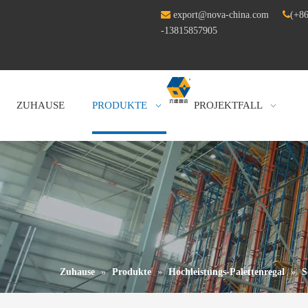

export@nova-china.com

(+86
-13815857905
ZUHAUSE
PRODUKTE
PROJEKTFALL
Zuhause
»
Produkte
»
Hochleistungs-Palettenregal
»
S