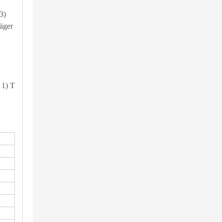
3)
äger
 1) T