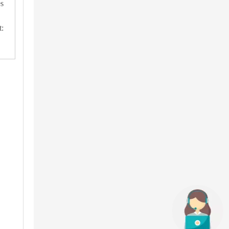
es
t: