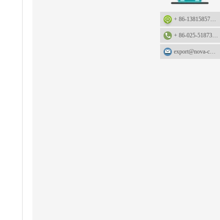
+ 86-13815857905: +86-13815857905
+ 86-025-51873962
export@nova-china.com