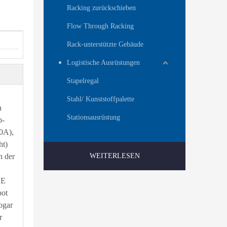
Racking zurückschieben
Flow Through Racking
Rack-unterstützte Gebäude
Logistische Ausrüstungen
Stapelregal
Stahl/ Kunststoffpalette
n
Stationsausrüstung
p-
90A),
ht)
n der
WEITERLESEN
GE
bot
ogar
r