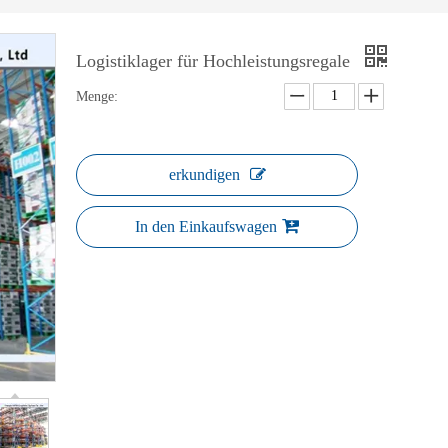
Logistiklager für Hochleistungsregale
Menge:
erkundigen
In den Einkaufswagen