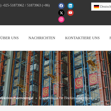
) -025-51873962 / 51873963 (+86)
Deutsc
ÜBER UNS
NACHRICHTEN
KONTAKTIERE UNS
elektives Palettenregal
»
Logistiklager für Hochleistungsregale