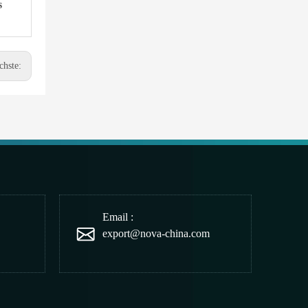
s
chste:
Email :
export@nova-china.com