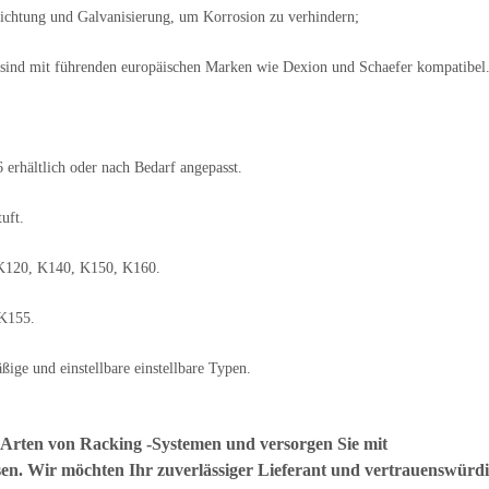
chtung und Galvanisierung, um Korrosion zu verhindern;
sind mit führenden europäischen Marken wie Dexion und Schaefer kompatibel
hältlich oder nach Bedarf angepasst.
uft.
 K120, K140, K150, K160.
PK155.
ige und einstellbare einstellbare Typen.
ler Arten von Racking -Systemen und versorgen Sie mit
en. Wir möchten Ihr zuverlässiger Lieferant und vertrauenswürd