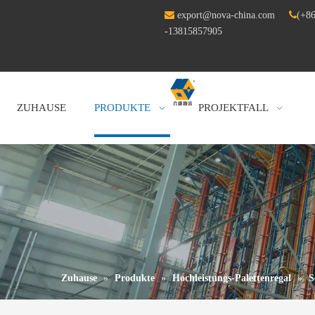

export@nova-china.com

(+86
-13815857905
ZUHAUSE
PRODUKTE
PROJEKTFALL
Zuhause
»
Produkte
»
Hochleistungs-Palettenregal
»
S