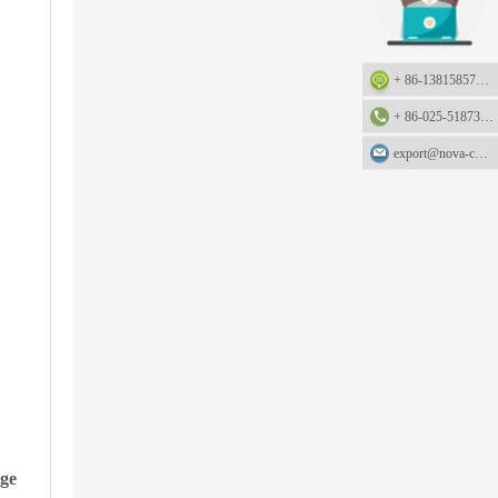
.
+ 86-13815857905: +86-13815857905
+ 86-025-51873962
export@nova-china.com
ige