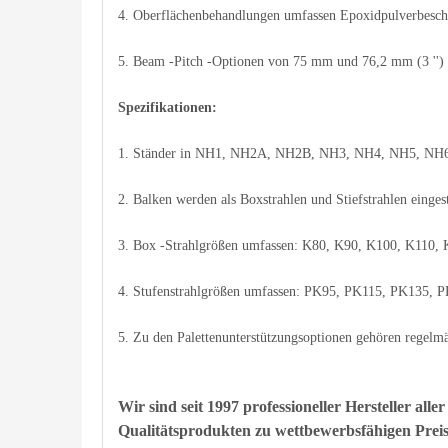
4. Oberflächenbehandlungen umfassen Epoxidpulverbeschi
5. Beam -Pitch -Optionen von 75 mm und 76,2 mm (3 '') 
Spezifikationen:
1. Ständer in NH1, NH2A, NH2B, NH3, NH4, NH5, NH6 er
2. Balken werden als Boxstrahlen und Stiefstrahlen eingest
3. Box -Strahlgrößen umfassen: K80, K90, K100, K110,
4. Stufenstrahlgrößen umfassen: PK95, PK115, PK135, 
5. Zu den Palettenunterstützungsoptionen gehören regelmäß
Wir sind seit 1997 professioneller Hersteller al
Qualitätsprodukten zu wettbewerbsfähigen Preis