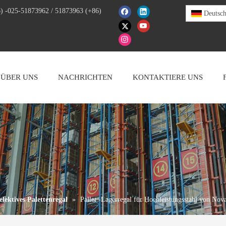
) -025-51873962 / 51873963 (+86)
Deutsc
ÜBER UNS
NACHRICHTEN
KONTAKTIERE UNS
elektives Palettenregal
»
Pallet -Lagerregal für Hochleistungsstahl von Nova