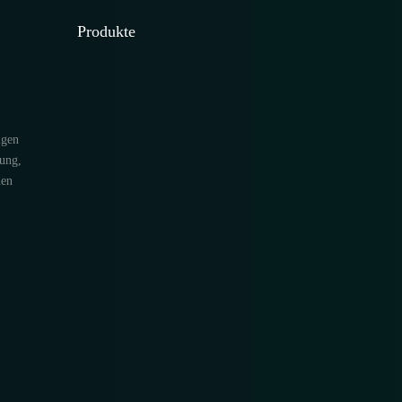
Produkte
igen
nung,
Hochleistungs-
Leichte Regale
Mittleres
hen
Palettenregal
Racking
Mezzanine
Racking
Radio Shuttle
Racking
unterstützt ...
Racking