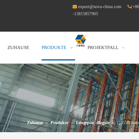

export@nova-china.com

(+86
-13815857905
ZUHAUSE
PRODUKTE
PROJEKTFALL
Zuhause
»
Produkte
»
Longspan -Regale
»
Q355B Stahl