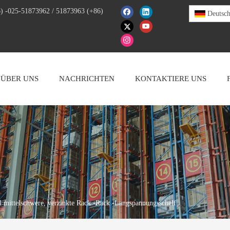
) -025-51873962 / 51873963 (+86)
Deutsc
ÜBER UNS
NACHRICHTEN
KONTAKTIERE UNS
 mittelschwere, verzinkte Rack -Rack -Langspannungsschelf