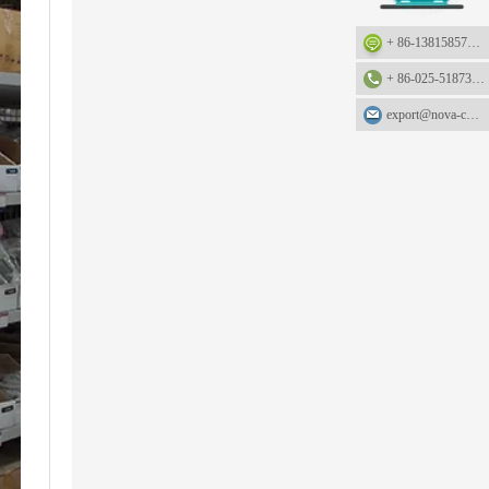
+ 86-13815857905: +86-13815857905
+ 86-025-51873962
export@nova-china.com