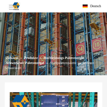
Deutsch
Zuhause
»
Produkte
»
Hochleistungs-Palettenregal
»
Schwerkraft-Palettenregal
»
Stahlpalettenpalette für Schwere
Schwerkraft