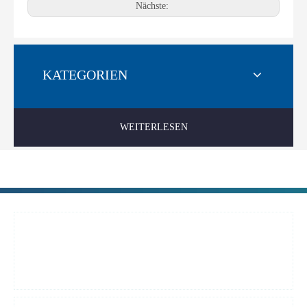
Nächste:
KATEGORIEN
WEITERLESEN
Rufen Sie uns an:
+ 86-025-51873962
+ 86-13815857905