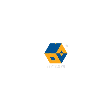
Nachrichten
Kontaktiere uns
FAQ
Unser Unternehmen ist Hersteller von Regalen,
Logistiksystemen und mehrschichtigen Lagersystemen. In
den letzten elf Jahren widmete sich unser Unternehmen
der Planung, Konstruktion, Herstellung und Installation
von Logistiksystemen und automatischen
Stereolagereinrichtungen.