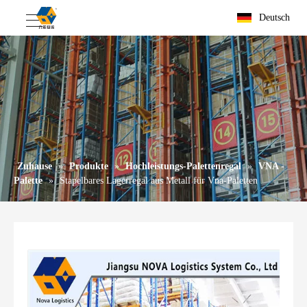
Deutsch
Zuhause
»
Produkte
»
Hochleistungs-Palettenregal
»
VNA -
Palette
»
Stapelbares Lagerregal aus Metall für Vna-Paletten