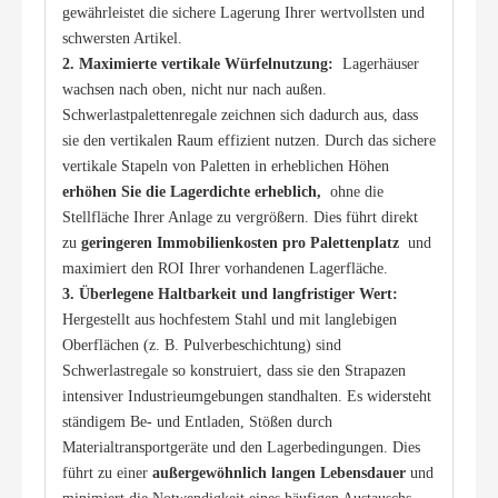
gewährleistet die sichere Lagerung Ihrer wertvollsten und 
schwersten Artikel.
2. Maximierte vertikale Würfelnutzung: 
 Lagerhäuser 
wachsen nach oben, nicht nur nach außen. 
Schwerlastpalettenregale zeichnen sich dadurch aus, dass 
sie den vertikalen Raum effizient nutzen. Durch das sichere 
vertikale Stapeln von Paletten in erheblichen Höhen 
erhöhen Sie die Lagerdichte erheblich, 
 ohne die 
Stellfläche Ihrer Anlage zu vergrößern. Dies führt direkt 
zu 
geringeren Immobilienkosten pro Palettenplatz 
 und 
maximiert den ROI Ihrer vorhandenen Lagerfläche.
3. Überlegene Haltbarkeit und langfristiger Wert: 
Hergestellt aus hochfestem Stahl und mit langlebigen 
Oberflächen (z. B. Pulverbeschichtung) sind 
Schwerlastregale so konstruiert, dass sie den Strapazen 
intensiver Industrieumgebungen standhalten. Es widersteht 
ständigem Be- und Entladen, Stößen durch 
Materialtransportgeräte und den Lagerbedingungen. Dies 
führt zu einer 
außergewöhnlich langen Lebensdauer 
und 