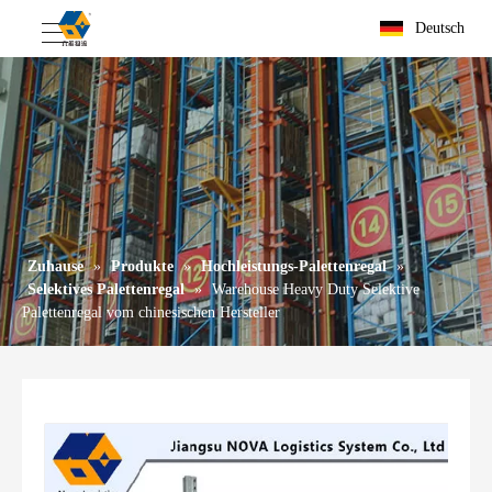
Deutsch
Zuhause
»
Produkte
»
Hochleistungs-Palettenregal
»
Selektives Palettenregal
»
Warehouse Heavy Duty Selektive
Palettenregal vom chinesischen Hersteller