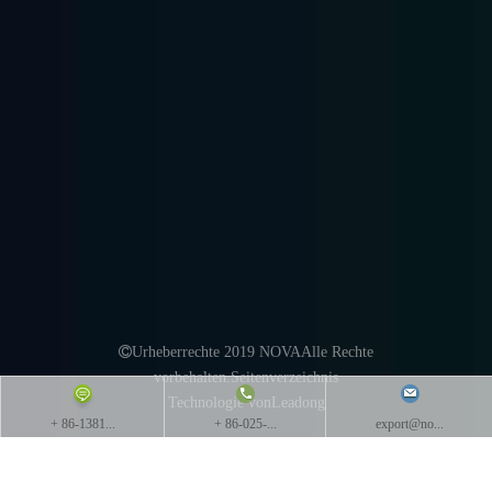
Hochleistungs-
Leichte Regale
Mittleres Racking
Palettenregal
Mezzanine Racking
Racking unterstützt ...
Radio Shuttle Racking

Urheberrechte 2019 NOVAAlle Rechte
vorbehalten.
Seitenverzeichnis
Technologie von
Leadong
+ 86-1381...
+ 86-025-...
export@no...