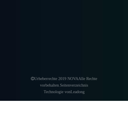
Palettenregal
Mezzanine Racking
Racking unterstützt ...
Radio Shuttle Racking

Urheberrechte 2019 NOVAAlle Rechte
vorbehalten.
Seitenverzeichnis
Technologie von
Leadong