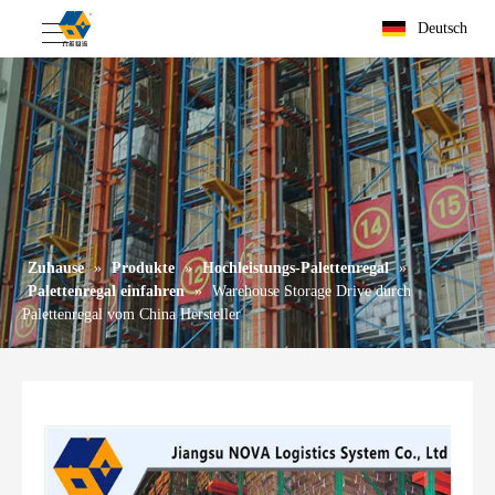
Deutsch
Zuhause
»
Produkte
»
Hochleistungs-Palettenregal
»
Palettenregal einfahren
»
Warehouse Storage Drive durch
Palettenregal vom China Hersteller