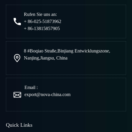
Rufen Sie uns an:
+ 86-025-51873962
+ 86-13815857905
8 #Boqiao Straße
,
Binjiang Entwicklungszone
,
Nanjing
,
Jiangsu, China
Email :
export@nova-china.com
Quick Links