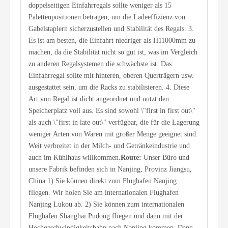
doppelseitigen Einfahrregals sollte weniger als 15
Palettenpositionen betragen, um die Ladeeffizienz von
Gabelstaplern sicherzustellen und Stabilität des Regals. 3.
Es ist am besten, die Einfahrt niedriger als H11000mm zu
machen, da die Stabilität nicht so gut ist, was im Vergleich
zu anderen Regalsystemen die schwächste ist. Das
Einfahrregal sollte mit hinteren, oberen Querträgern usw.
ausgestattet sein, um die Racks zu stabilisieren. 4. Diese
Art von Regal ist dicht angeordnet und nutzt den
Speicherplatz voll aus. Es sind sowohl \"first in first out\"
als auch \"first in late out\" verfügbar, die für die Lagerung
weniger Arten von Waren mit großer Menge geeignet sind.
Weit verbreitet in der Milch- und Getränkeindustrie und
auch im Kühlhaus willkommen.
Route:
Unser Büro und
unsere Fabrik befinden sich in Nanjing, Provinz Jiangsu,
China 1) Sie können direkt zum Flughafen Nanjing
fliegen. Wir holen Sie am internationalen Flughafen
Nanjing Lukou ab. 2) Sie können zum internationalen
Flughafen Shanghai Pudong fliegen und dann mit der
Hochgeschwindigkeitsbahn nach Nanjing kommen. Dann